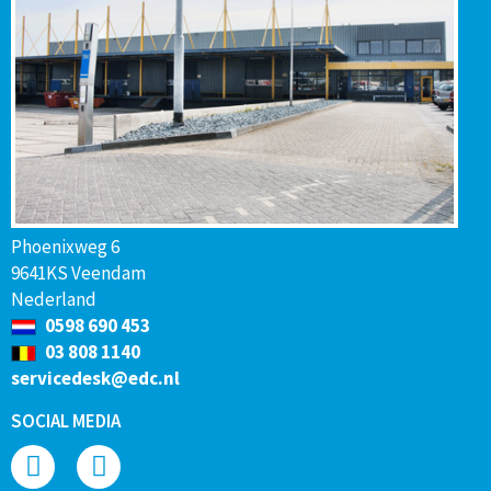
Phoenixweg 6
9641KS Veendam
Nederland
0598 690 453
03 808 1140
servicedesk@edc.nl
SOCIAL MEDIA