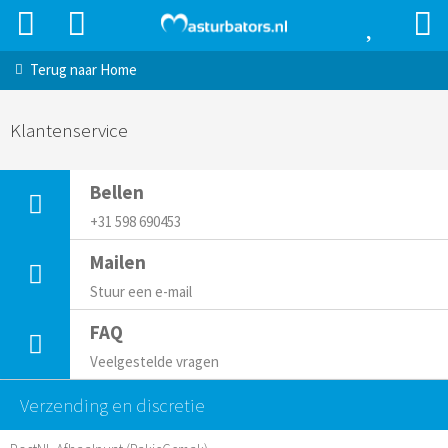
Terug naar
Home
Klantenservice
Bellen
+31 598 690453
Mailen
Stuur een e-mail
FAQ
Veelgestelde vragen
Verzending en discretie