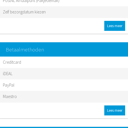
PostNL Afhaalpunt (PakjeGemak)
Zelf bezorgdatum kiezen
Lees meer
Betaalmethoden
Creditcard
iDEAL
PayPal
Maestro
Lees meer