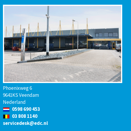
Phoenixweg 6
9641KS Veendam
Nederland
0598 690 453
03 808 1140
servicedesk@edc.nl