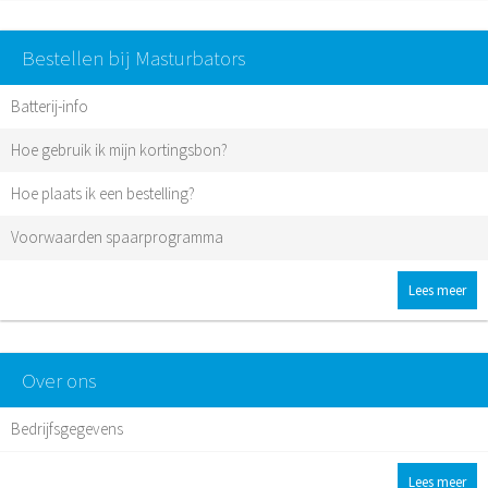
Bestellen bij Masturbators
Batterij-info
Hoe gebruik ik mijn kortingsbon?
Hoe plaats ik een bestelling?
Voorwaarden spaarprogramma
Lees meer
Over ons
Bedrijfsgegevens
Lees meer