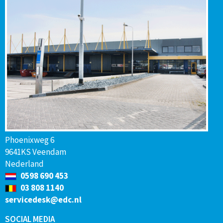
Phoenixweg 6
9641KS Veendam
Nederland
0598 690 453
03 808 1140
servicedesk@edc.nl
SOCIAL MEDIA