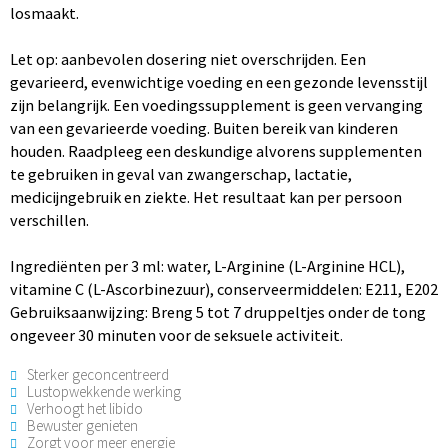
losmaakt.
Let op: aanbevolen dosering niet overschrijden. Een
gevarieerd, evenwichtige voeding en een gezonde levensstijl
zijn belangrijk. Een voedingssupplement is geen vervanging
van een gevarieerde voeding. Buiten bereik van kinderen
houden. Raadpleeg een deskundige alvorens supplementen
te gebruiken in geval van zwangerschap, lactatie,
medicijngebruik en ziekte. Het resultaat kan per persoon
verschillen.
Ingrediënten per 3 ml: water, L-Arginine (L-Arginine HCL),
vitamine C (L-Ascorbinezuur), conserveermiddelen: E211, E202
Gebruiksaanwijzing: Breng 5 tot 7 druppeltjes onder de tong
ongeveer 30 minuten voor de seksuele activiteit.
Sterker geconcentreerd
Lustopwekkende werking
Verhoogt het libido
Bewuster genieten
Zorgt voor meer energie