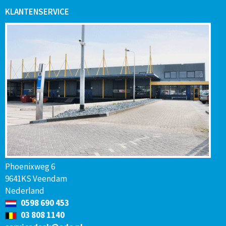
KLANTENSERVICE
Phoenixweg 6
9641KS Veendam
Nederland
0598 690 453
03 808 1140