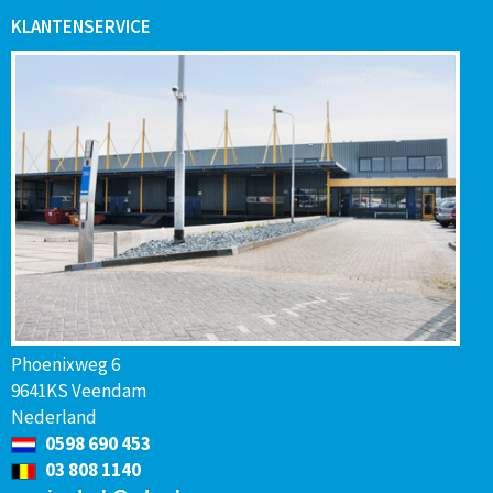
KLANTENSERVICE
Phoenixweg 6
9641KS Veendam
Nederland
0598 690 453
03 808 1140