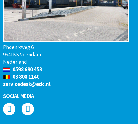
Phoenixweg 6
9641KS Veendam
Nederland
0598 690 453
03 808 1140
servicedesk@edc.nl
SOCIAL MEDIA