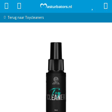
Terug naar
Toycleaners