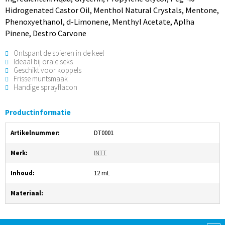
Hidrogenated Castor Oil, Menthol Natural Crystals, Mentone,
Phenoxyethanol, d-Limonene, Menthyl Acetate, Aplha
Pinene, Destro Carvone
Ontspant de spieren in de keel
Ideaal bij orale seks
Geschikt voor koppels
Frisse muntsmaak
Handige sprayflacon
Productinformatie
Artikelnummer:
DT0001
Merk:
INTT
Inhoud:
12 mL
Materiaal: